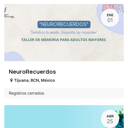
ENE
01
NeuroRecuerdos
Tijuana
,
BCN
,
México
Registros cerrados
ABR
25