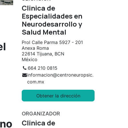
Clinica de
Especialidades en
Neurodesarrollo y
Salud Mental
Prol Calle Parma 5927 - 201
el
Anexa Roma
22614 Tijuana, BCN
México
664 210 0815
informacion@centroneuropsic.
com.mx
Obtener la dirección
ORGANIZADOR
rno
Clinica de