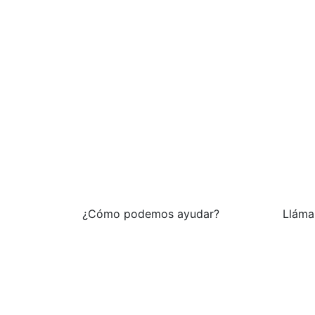
¿Cómo podemos ayudar?
Lláma
Póngase en contacto
Ofic
con nosotros en
+52
cualquier momento
Wha
+5