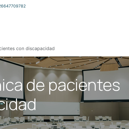
26647709782
Sobre Nosotros
Eventos
Contáctanos
Tienda
acientes con discapacidad
nica de pacientes
cidad