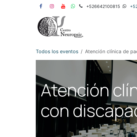
Ir al contenido
+526642100815
+5
Inicio
Servicios
Todos los eventos
Atención clínica de p
Atención clí
con discapa