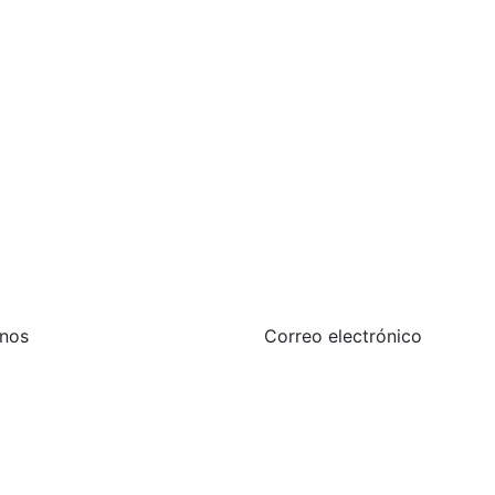
nos
Correo electrónico
ina
informacion@centr
6642100815
tsapp
26647709782