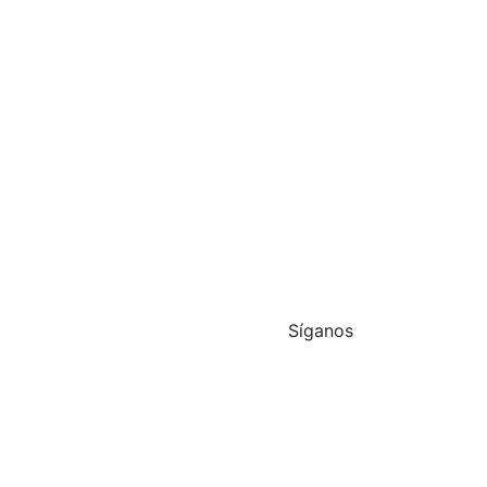
Síganos
oneuropsic.com.mx