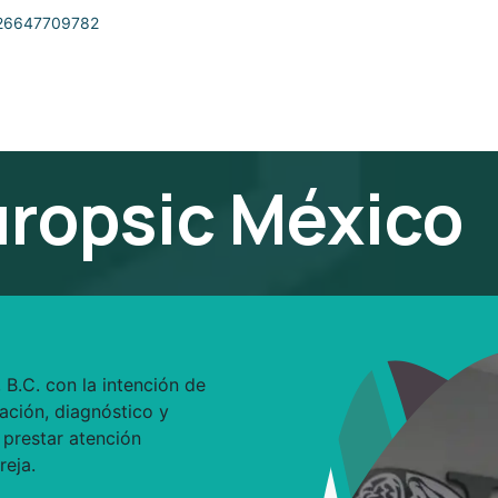
26647709782
Sobre Nosotros
Eventos
Contáctanos
Tienda
ropsic México
 B.C. con la intención de
uación, diagnóstico y
 prestar atención
reja.