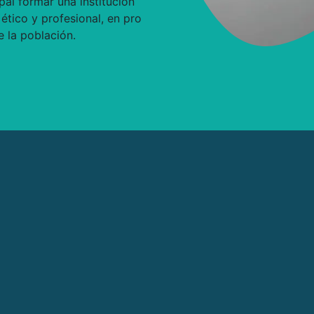
pal formar una institución
ético y profesional, en pro
e la población.